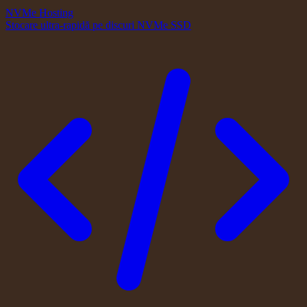
NVMe Hosting
Stocare ultra-rapidă pe discuri NVMe SSD