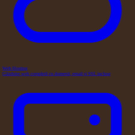
Web Hosting
Găzduire web completă cu domenii, email și SSL incluse