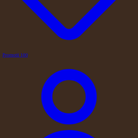
Promotii
100