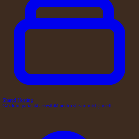
Shared Hosting
Găzduire partajată accesibilă pentru site-uri mici și medii