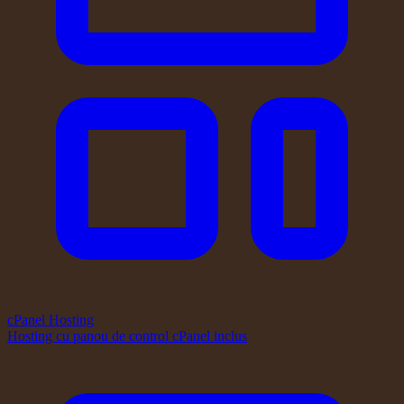
cPanel Hosting
Hosting cu panou de control cPanel inclus