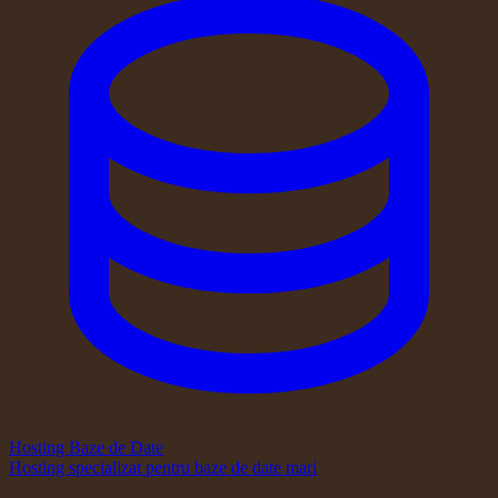
Hosting Baze de Date
Hosting specializat pentru baze de date mari