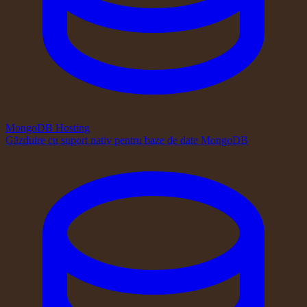
MongoDB Hosting
Găzduire cu suport nativ pentru baze de date MongoDB