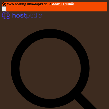
🚀 Web hosting ultra-rapid de la
doar 1€/lună
!