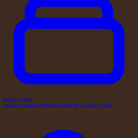
Shared Hosting
Găzduire partajată accesibilă pentru site-uri mici și medii