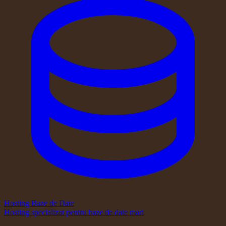
Hosting Baze de Date
Hosting specializat pentru baze de date mari