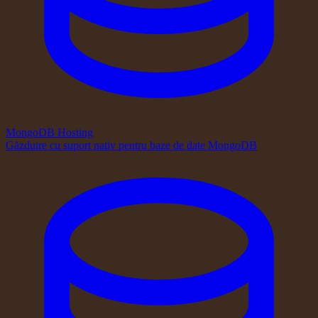
MongoDB Hosting
Găzduire cu suport nativ pentru baze de date MongoDB