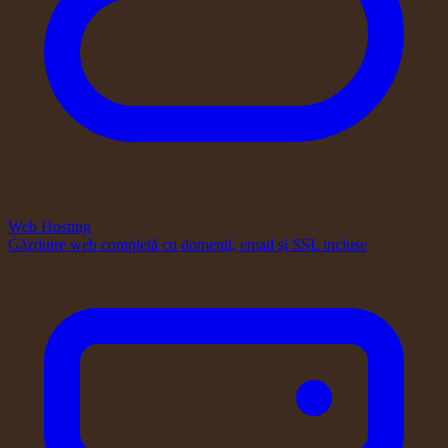
Web Hosting
Găzduire web completă cu domenii, email și SSL incluse