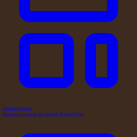
cPanel Hosting
Hosting cu panou de control cPanel inclus