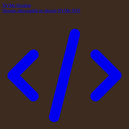
NVMe Hosting
Stocare ultra-rapidă pe discuri NVMe SSD