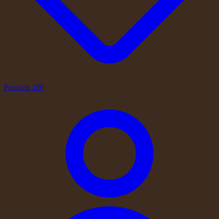
Promotii
100