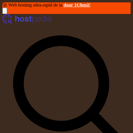
🚀 Web hosting ultra-rapid de la
doar 1€/lună
!