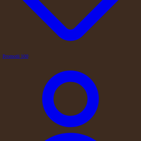
Promotii
100