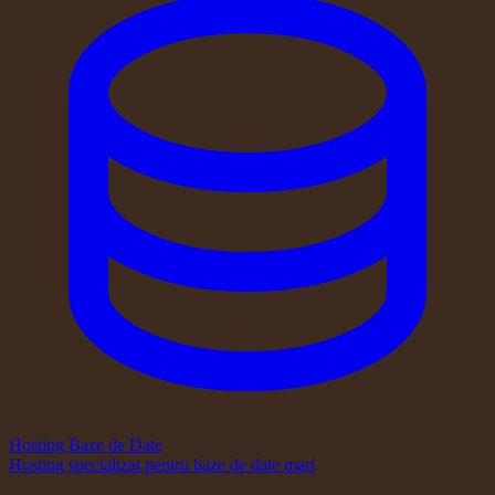
Hosting Baze de Date
Hosting specializat pentru baze de date mari