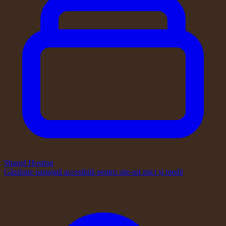
Shared Hosting
Găzduire partajată accesibilă pentru site-uri mici și medii