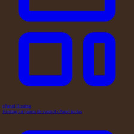
cPanel Hosting
Hosting cu panou de control cPanel inclus