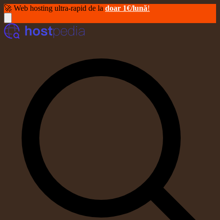
🚀 Web hosting ultra-rapid de la
doar 1€/lună
!