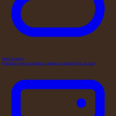
Web Hosting
Găzduire web completă cu domenii, email și SSL incluse