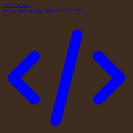
NVMe Hosting
Stocare ultra-rapidă pe discuri NVMe SSD