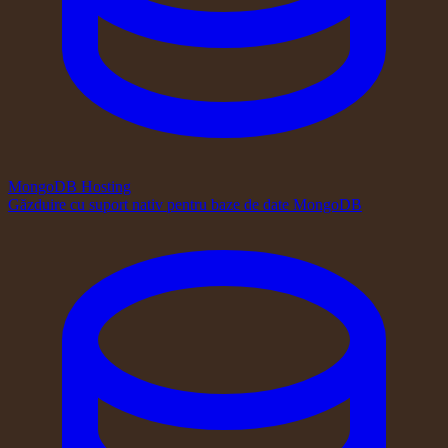
MongoDB Hosting
Găzduire cu suport nativ pentru baze de date MongoDB