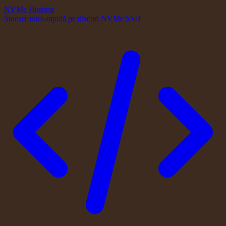
NVMe Hosting
Stocare ultra-rapidă pe discuri NVMe SSD