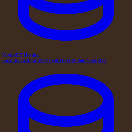
MongoDB Hosting
Găzduire cu suport nativ pentru baze de date MongoDB