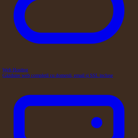
Web Hosting
Găzduire web completă cu domenii, email și SSL incluse