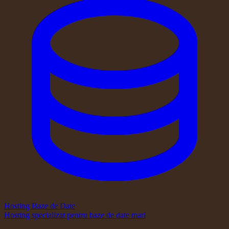
Hosting Baze de Date
Hosting specializat pentru baze de date mari