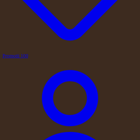
Promotii
100