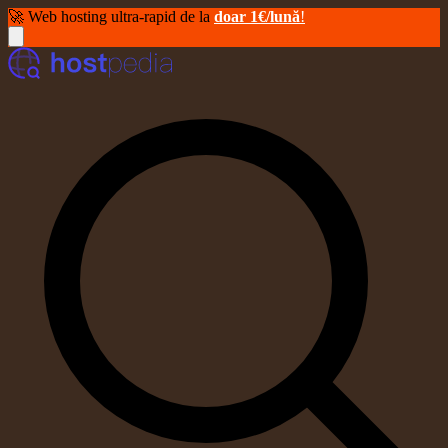
🚀 Web hosting ultra-rapid de la
doar 1€/lună
!