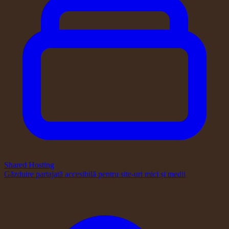
Shared Hosting
Găzduire partajată accesibilă pentru site-uri mici și medii