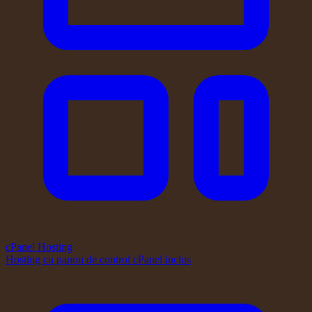
cPanel Hosting
Hosting cu panou de control cPanel inclus