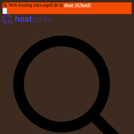
🚀 Web hosting ultra-rapid de la
doar 1€/lună
!