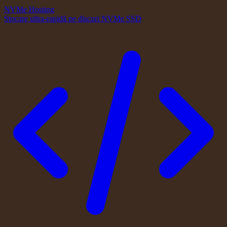
NVMe Hosting
Stocare ultra-rapidă pe discuri NVMe SSD