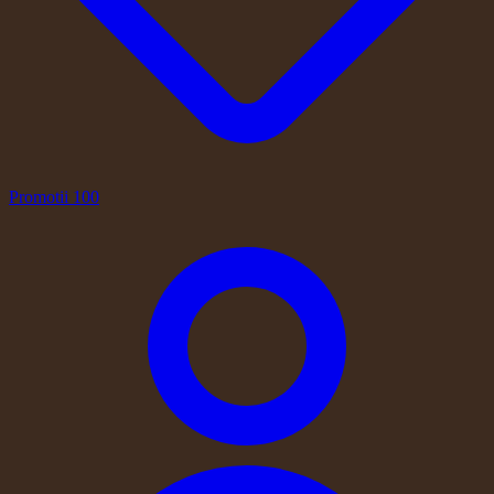
Promotii
100