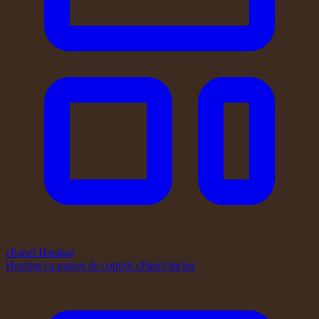
cPanel Hosting
Hosting cu panou de control cPanel inclus