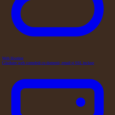
Web Hosting
Găzduire web completă cu domenii, email și SSL incluse