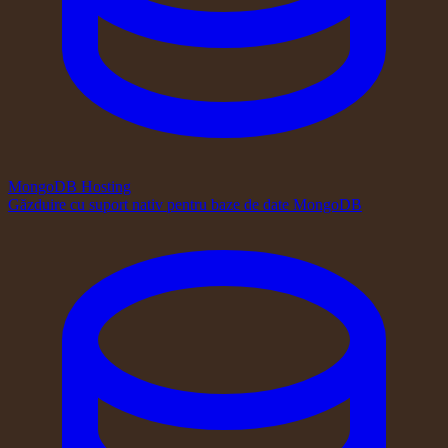
MongoDB Hosting
Găzduire cu suport nativ pentru baze de date MongoDB