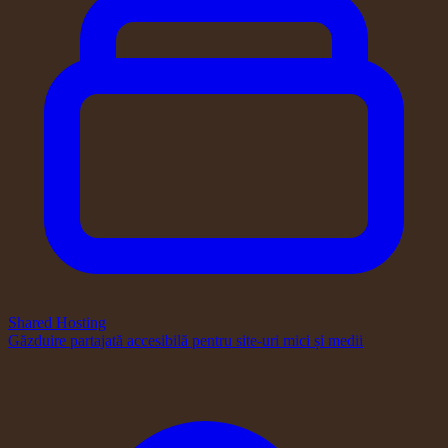
Shared Hosting
Găzduire partajată accesibilă pentru site-uri mici și medii