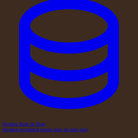
Hosting Baze de Date
Hosting specializat pentru baze de date mari