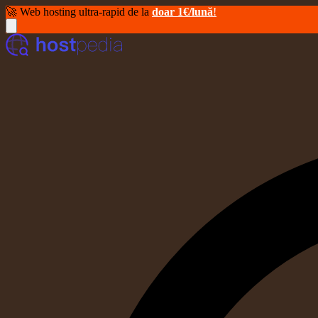
🚀 Web hosting ultra-rapid de la
doar 1€/lună
!