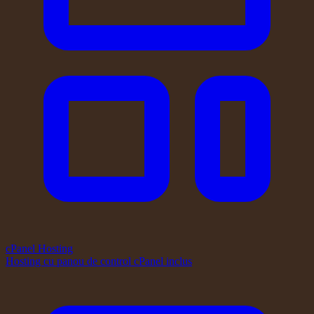
cPanel Hosting
Hosting cu panou de control cPanel inclus