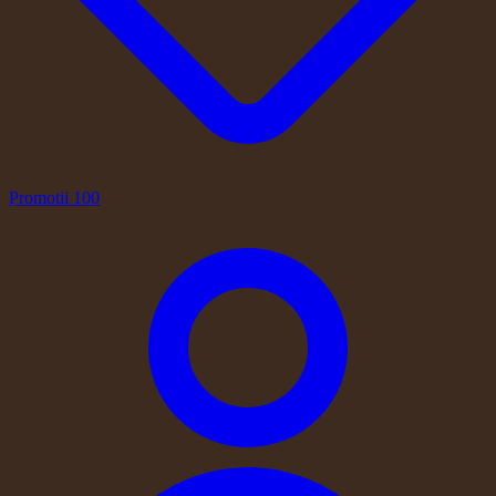
Promotii
100