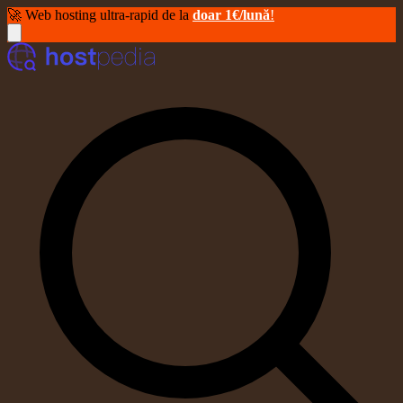
🚀 Web hosting ultra-rapid de la
doar 1€/lună
!