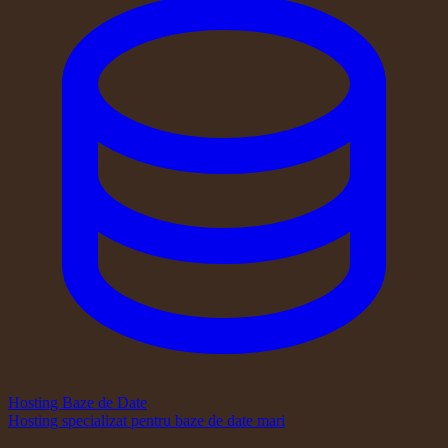
Hosting Baze de Date
Hosting specializat pentru baze de date mari