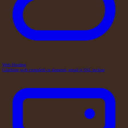
Web Hosting
Găzduire web completă cu domenii, email și SSL incluse