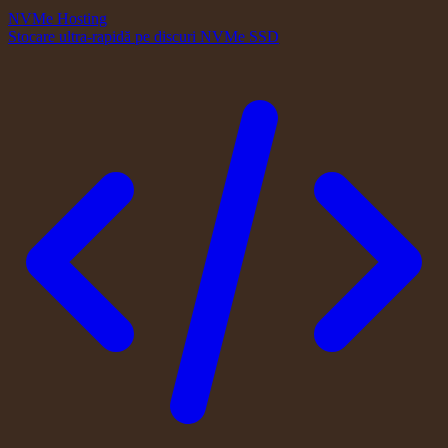
NVMe Hosting
Stocare ultra-rapidă pe discuri NVMe SSD