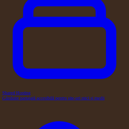
Shared Hosting
Găzduire partajată accesibilă pentru site-uri mici și medii