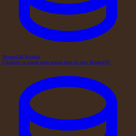
MongoDB Hosting
Găzduire cu suport nativ pentru baze de date MongoDB