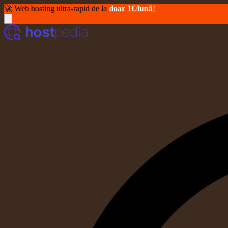
🚀 Web hosting ultra-rapid de la
doar 1€/lună
!