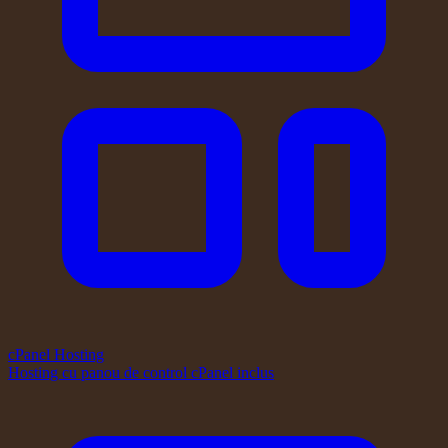
cPanel Hosting
Hosting cu panou de control cPanel inclus