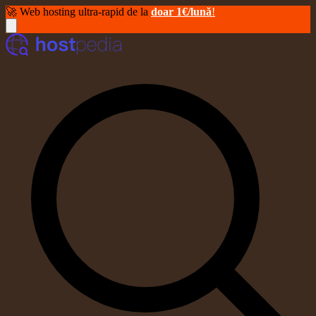
🚀 Web hosting ultra-rapid de la
doar 1€/lună
!