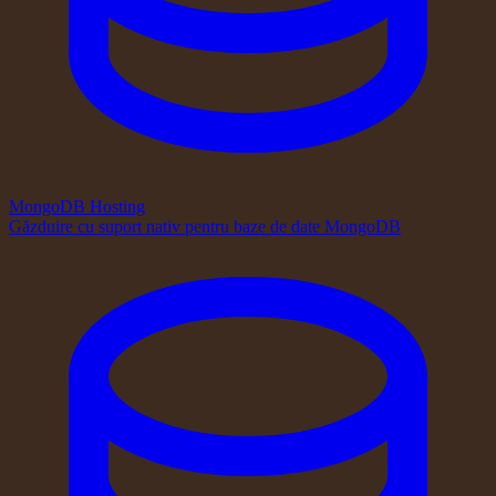
MongoDB Hosting
Găzduire cu suport nativ pentru baze de date MongoDB