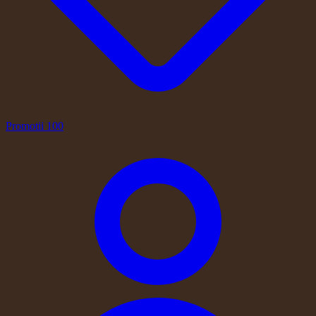
Promotii
100