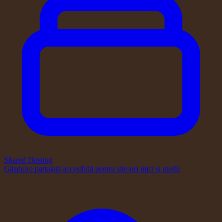
Shared Hosting
Găzduire partajată accesibilă pentru site-uri mici și medii