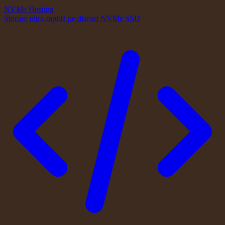
NVMe Hosting
Stocare ultra-rapidă pe discuri NVMe SSD