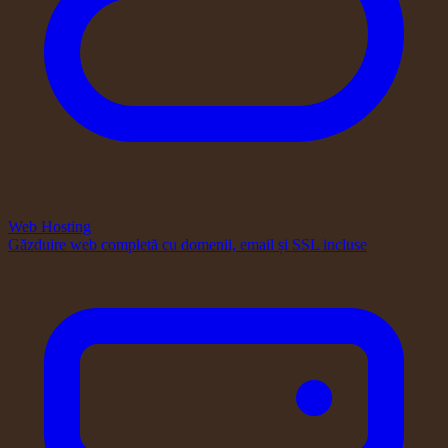
Web Hosting
Găzduire web completă cu domenii, email și SSL incluse