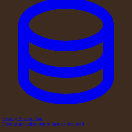
Hosting Baze de Date
Hosting specializat pentru baze de date mari