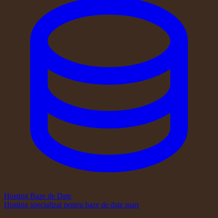
Hosting Baze de Date
Hosting specializat pentru baze de date mari