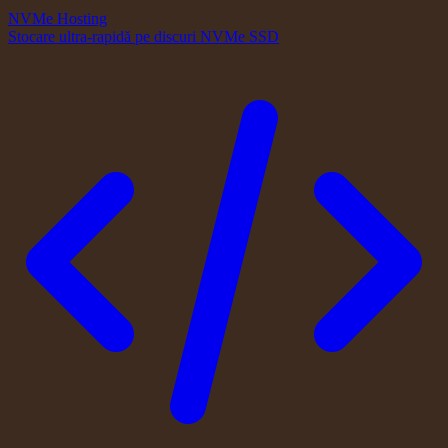
NVMe Hosting
Stocare ultra-rapidă pe discuri NVMe SSD