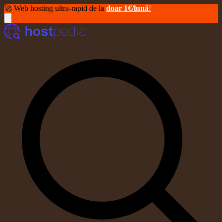
🚀 Web hosting ultra-rapid de la
doar 1€/lună
!