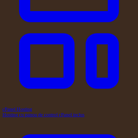
cPanel Hosting
Hosting cu panou de control cPanel inclus