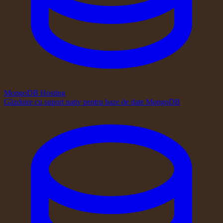
MongoDB Hosting
Găzduire cu suport nativ pentru baze de date MongoDB