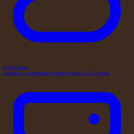
Web Hosting
Găzduire web completă cu domenii, email și SSL incluse