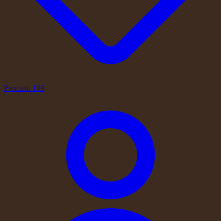
Promotii
100