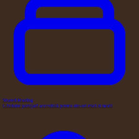
Shared Hosting
Găzduire partajată accesibilă pentru site-uri mici și medii