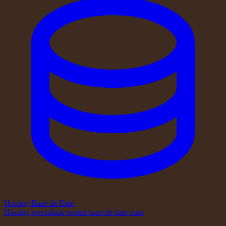
Hosting Baze de Date
Hosting specializat pentru baze de date mari