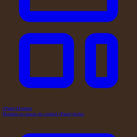
cPanel Hosting
Hosting cu panou de control cPanel inclus