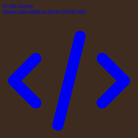
NVMe Hosting
Stocare ultra-rapidă pe discuri NVMe SSD