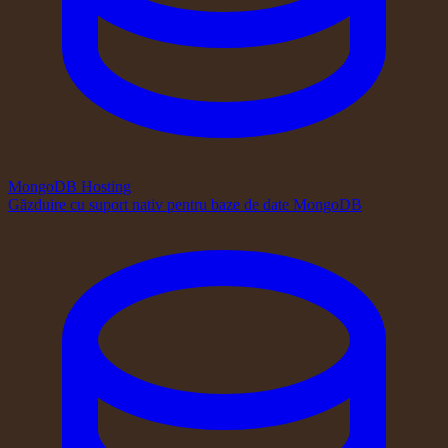
MongoDB Hosting
Găzduire cu suport nativ pentru baze de date MongoDB