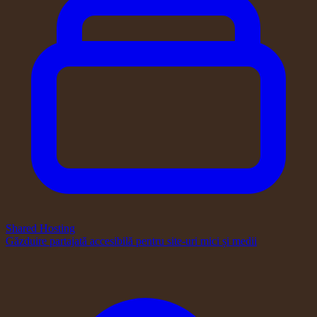
Shared Hosting
Găzduire partajată accesibilă pentru site-uri mici și medii