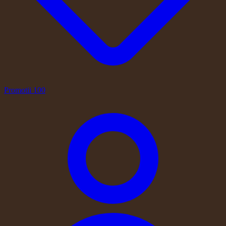
Promotii
100