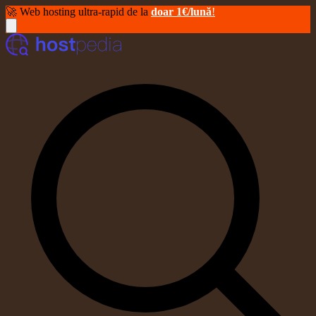
🚀 Web hosting ultra-rapid de la
doar 1€/lună
!