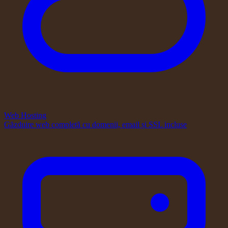
Web Hosting
Găzduire web completă cu domenii, email și SSL incluse