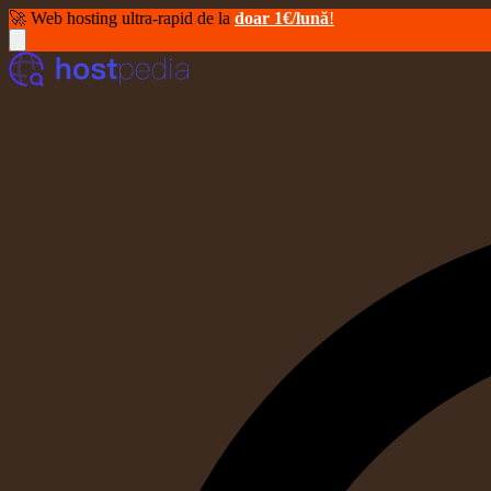
🚀 Web hosting ultra-rapid de la
doar 1€/lună
!